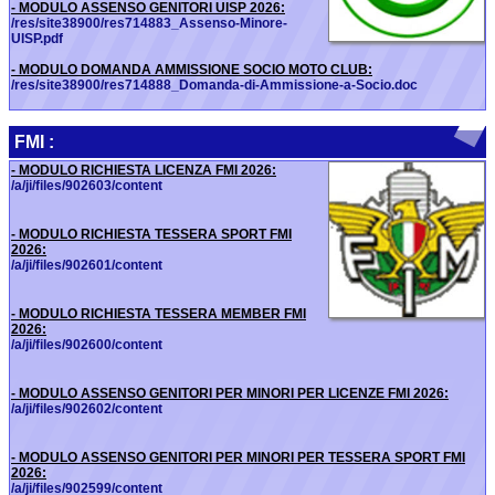
- MODULO ASSENSO GENITORI UISP 2026:
/res/site38900/res714883_Assenso-Minore-
UISP.pdf
- MODULO DOMANDA AMMISSIONE SOCIO MOTO CLUB:
/res/site38900/res714888_Domanda-di-Ammissione-a-Socio.doc
FMI :
- MODULO RICHIESTA LICENZA FMI 2026:
/a/ji/files/902603/content
- MODULO RICHIESTA TESSERA SPORT FMI
2026:
/a/ji/files/902601/content
- MODULO RICHIESTA TESSERA MEMBER FMI
2026:
/a/ji/files/902600/content
- MODULO ASSENSO GENITORI PER MINORI PER LICENZE FMI 2026:
/a/ji/files/902602/content
- MODULO ASSENSO GENITORI PER MINORI PER TESSERA SPORT FMI
2026:
/a/ji/files/902599/content