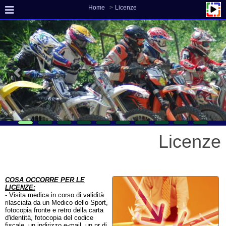
Home
Licenze
Licenze
COSA OCCORRE PER LE
LICENZE:
- Visita medica in corso di validità
rilasciata da un Medico dello Sport,
fotocopia fronte e retro della carta
d'identità, fotocopia del codice
fiscale, un indirizzo e-mail, un nr di