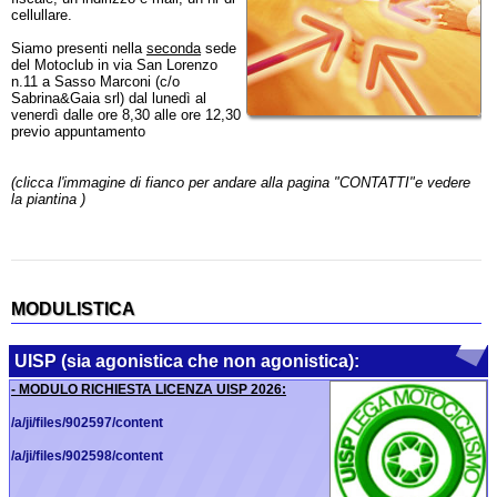
cellullare.
Siamo presenti nella
seconda
sede
del Motoclub in via San Lorenzo
n.11 a Sasso Marconi (c/o
Sabrina&Gaia srl) dal lunedì al
venerdì dalle ore 8,30 alle ore 12,30
previo appuntamento
(clicca l'immagine di fianco per andare alla pagina "CONTATTI"e vedere
la piantina )
MODULISTICA
UISP (sia agonistica che non agonistica):
- MODULO RICHIESTA LICENZA UISP 2026:
/a/ji/files/902597/content
/a/ji/files/902598/content